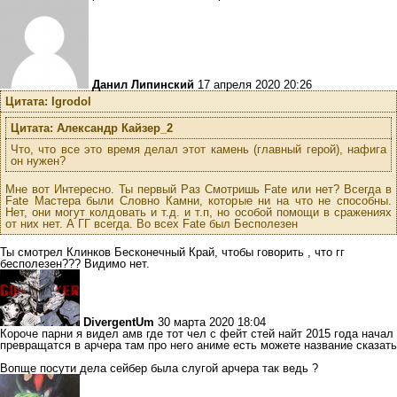
Данил Липинский
17 апреля 2020 20:26
Цитата: Igrodol
Цитата: Александр Кайзер_2
Что, что все это время делал этот камень (главный герой), нафига
он нужен?
Мне вот Интересно. Ты первый Раз Смотришь Fate или нет? Всегда в
Fate Мастера были Словно Камни, которые ни на что не способны.
Нет, они могут колдовать и т.д. и т.п, но особой помощи в сражениях
от них нет. А ГГ всегда. Во всех Fate был Бесполезен
Ты смотрел Клинков Бесконечный Край, чтобы говорить , что гг
бесполезен??? Видимо нет.
DivergentUm
30 марта 2020 18:04
Короче парни я видел амв где тот чел с фейт стей найт 2015 года начал
превращатся в арчера там про него аниме есть можете название сказать
Вопще посути дела сейбер была слугой арчера так ведь ?