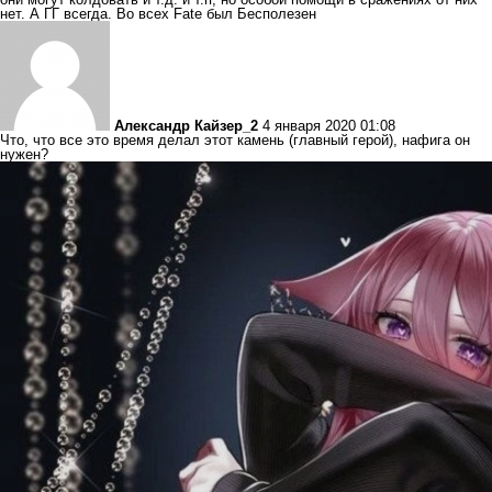
нет. А ГГ всегда. Во всех Fate был Бесполезен
Александр Кайзер_2
4 января 2020 01:08
Что, что все это время делал этот камень (главный герой), нафига он
нужен?