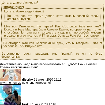
Цитата: Данил Липинский
Цитата: Igrodol
Цитата: Александр Кайзер2
Что, что все это время делал этот камень главный герой,
нафига он нужен?
Мне вот Интересно. Ты первый Раз Смотришь Fate или нет?
Всегда в Fate Мастера были Словно Камни, которые ни на что не
способны. Нет, они могут колдовать и т.д. и т.п, но особой помощи
в сражениях от них нет. А ГГ всегда. Во всех Fate был Бесполезен
Ты смотрел Клинков Бесконечный Край, чтобы говорить , что гг
бесполезен??? Видимо нет.
Естественно, если приделать ему "рояли", то он не будет
бесполезным
Действительно, надо было переименовать в "Судьба: Ночь схватки.
Роялей бесконечный край"
djserhy
21 июля 2020 18:13
ниуя не понял, но очень интересно!
Igrikt
31 мая 2020 17:18