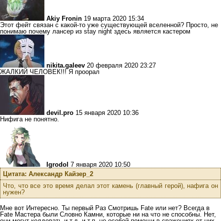
Akiy Fronin
19 марта 2020 15:34
Этот фейт связан с какой-то уже существующей вселенной? Просто, не
понимаю почему лансер из stay night здесь является кастером
nikita.galeev
20 февраля 2020 23:27
ЖАЛКИЙ ЧЕЛОВЕК!!! Я проорал
devil.pro
15 января 2020 10:36
Нифига не понятно.
Igrodol
7 января 2020 10:50
Цитата: Александр Кайзер_2
Что, что все это время делал этот камень (главный герой), нафига он
нужен?
Мне вот Интересно. Ты первый Раз Смотришь Fate или нет? Всегда в
Fate Мастера были Словно Камни, которые ни на что не способны. Нет,
они могут колдовать и т.д. и т.п, но особой помощи в сражениях от них