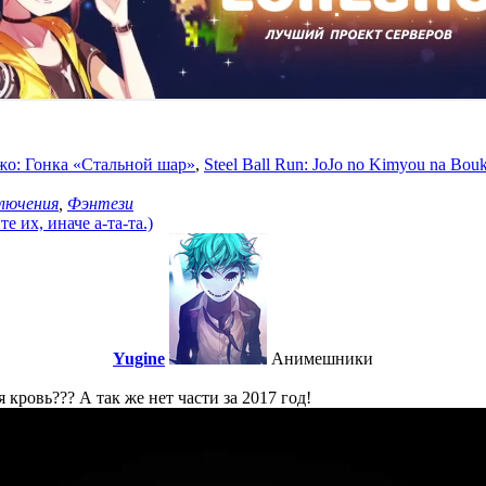
о: Гонка «Стальной шар»
,
Steel Ball Run: JoJo no Kimyou na Bou
лючения
,
Фэнтези
 их, иначе а-та-та.)
Yugine
Анимешники
я кровь??? А так же нет части за 2017 год!