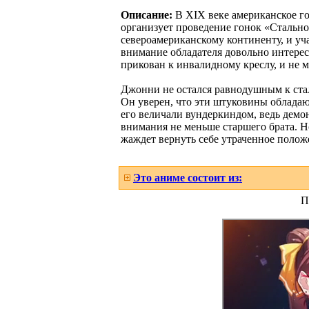
Описание:
В XIX веке американское го
организует проведение гонок «Стально
североамериканскому континенту, и уч
внимание обладателя довольно интере
прикован к инвалидному креслу, и не 
Джонни не остался равнодушным к стал
Он уверен, что эти штуковины обладаю
его величали вундеркиндом, ведь демон
внимания не меньше старшего брата. Но
жаждет вернуть себе утраченное полож
Это аниме состоит из:
П