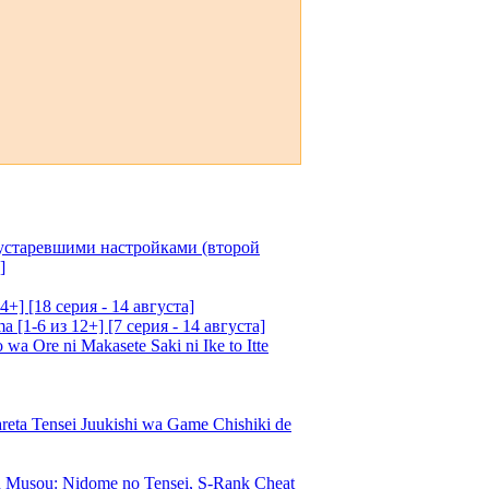
 устаревшими настройками (второй
]
4+] [18 серия - 14 августа]
[1-6 из 12+] [7 серия - 14 августа]
 Ore ni Makasete Saki ni Ike to Itte
a Tensei Juukishi wa Game Chishiki de
Musou: Nidome no Tensei, S-Rank Cheat