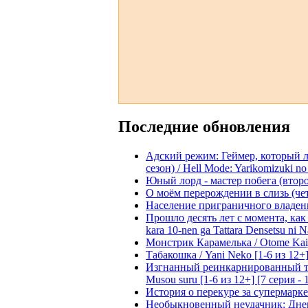
Последние обновления
Адский режим: Геймер, который 
сезон) / Hell Mode: Yarikomizuki no
Юный лорд - мастер побега (второй
О моём перерождении в слизь (четвё
Население приграничного владения 
Прошло десять лет с момента, как я
kara 10-nen ga Tattara Densetsu ni Na
Монстрик Карамелька / Otome Kaijuu
Табакошка / Yani Neko [1-6 из 12+
Изгнанный реинкарнированный тяжё
Musou suru [1-6 из 12+] [7 серия - 
История о перекуре за супермаркето
Необыкновенный неудачник: Дневн