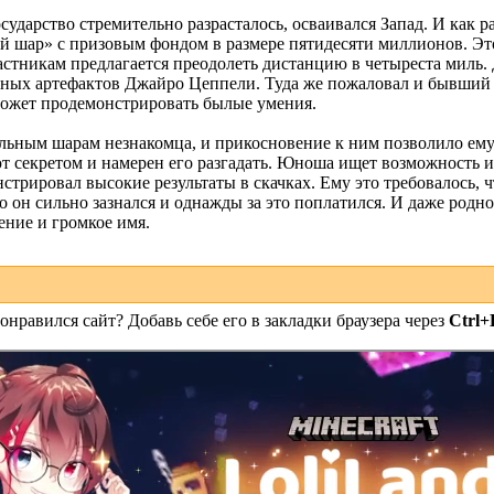
сударство стремительно разрасталось, осваивался Запад. И как р
й шар» с призовым фондом в размере пятидесяти миллионов. Это
астникам предлагается преодолеть дистанцию в четыреста миль.
сных артефактов Джайро Цеппели. Туда же пожаловал и бывший
может продемонстрировать былые умения.
ьным шарам незнакомца, и прикосновение к ним позволило ему 
т секретом и намерен его разгадать. Юноша ищет возможность и
стрировал высокие результаты в скачках. Ему это требовалось, ч
 он сильно зазнался и однажды за это поплатился. И даже родно
ение и громкое имя.
онравился сайт? Добавь себе его в закладки браузера через
Ctrl+