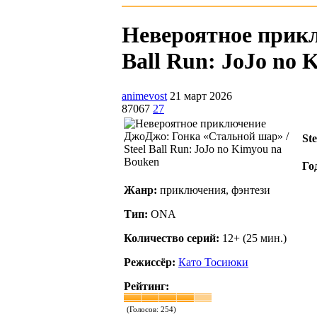
Невероятное прикл
Ball Run: JoJo no 
animevost
21 март 2026
87067
27
St
Го
Жанр:
приключения, фэнтези
Тип:
ONA
Количество серий:
12+ (25 мин.)
Режиссёр:
Като Тосиюки
Рейтинг:
(Голосов:
254
)