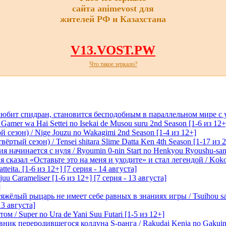
сайта animevost для
жителей РФ и Казахстана
V13.VOST.PW
Что такое зеркало?
любит спидран, становится бесподобным в параллельном мире с
 Gamer wa Hai Settei no Isekai de Musou suru 2nd Season [1-6 из 12+
 сезон) / Nige Jouzu no Wakagimi 2nd Season [1-4 из 12+]
ртый сезон) / Tensei shitara Slime Datta Ken 4th Season [1-17 из 2
начинается с нуля / Ryoumin 0-nin Start no Henkyou Ryoushu-sama 
 сказал «Оставьте это на меня и уходите» и стал легендой / Koko wa
tteita. [1-6 из 12+] [7 серия - 14 августа]
 Carameliser [1-6 из 12+] [7 серия - 13 августа]
]
лый рыцарь не имеет себе равных в знаниях игры / Tsuihou saret
13 августа]
м / Super no Ura de Yani Suu Futari [1-5 из 12+]
ик переродившегося колдуна S-ранга / Rakudai Kenja no Gakuin 