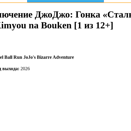
ючение ДжоДжо: Гонка «Стальн
Kimyou na Bouken [1 из 12+]
eel Ball Run JoJo's Bizarre Adventure
д выхода:
2026