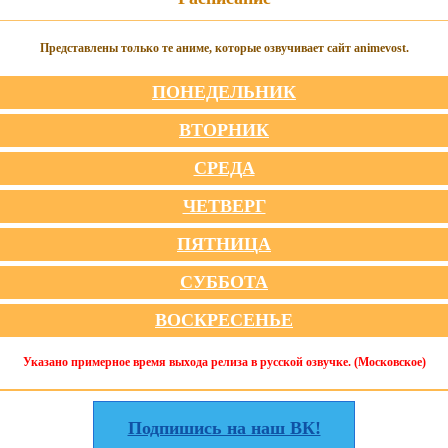
Представлены только те аниме, которые озвучивает сайт animevost.
ПОНЕДЕЛЬНИК
ВТОРНИК
СРЕДА
ЧЕТВЕРГ
ПЯТНИЦА
СУББОТА
ВОСКРЕСЕНЬЕ
Указано примерное время выхода релиза в русской озвучке. (Московское)
Подпишись на наш ВК!