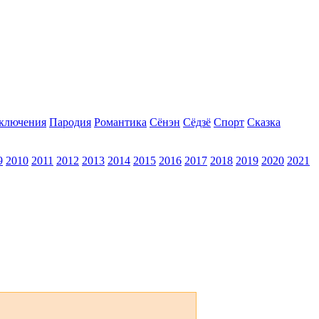
ключения
Пародия
Романтика
Сёнэн
Сёдзё
Спорт
Сказка
9
2010
2011
2012
2013
2014
2015
2016
2017
2018
2019
2020
2021