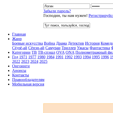
Забыли пароль?
Господин, ты нам нужен!
Регистрируйс
Главная
Жанр
Боевые искусства
Война
Драма
Детектив
История
Комед
Сёдзё-ай
Сёнэн-ай
Самураи
Триллер
Ужасы
Фантастика
Категории
ТВ
ТВ-спэшл
OVA
ONA
Полнометражный фи
Год
1971
1977
1980
1984
1991
1992
1993
1994
1995
1996
1
2022
2023
2024
2025
Онгоинги
Анонсы
Контакты
Правообладателям
Мобильная версия