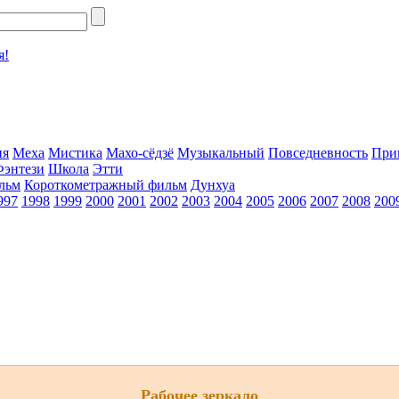
я!
ия
Меха
Мистика
Махо-сёдзё
Музыкальный
Повседневность
При
Фэнтези
Школа
Этти
льм
Короткометражный фильм
Дунхуа
997
1998
1999
2000
2001
2002
2003
2004
2005
2006
2007
2008
200
Рабочее зеркало