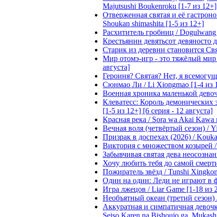
Majutsushi Boukenroku [1-7 из 12+]
Отверженная святая и её гастроном
Shoukan shimashita [1-5 из 12+]
Расхититель гробниц / Dogulwang [1
Крестьянин девятьсот девяносто де
Старик из деревни становится Святы
Мир отомэ-игр - это тяжёлый мир дл
августа]
Героиня? Святая? Нет, я всемогущая
Сюнмао Ли / Li Xiongmao [1-4 из 
Военная хроника маленькой девочки 
Клеватесс: Король демонических зв
[1-5 из 12+] [6 серия - 12 августа]
Красная река / Sora wa Akai Kawa n
Вечная воля (четвёртый сезон) / Yi
Призрак в доспехах (2026) / Koukak
Виктория с множеством козырей / T
Забывчивая святая дева неосознанн
Хочу любить тебя до самой смерти 
Пожиратель звёзд / Tunshi Xingkon
Один на один: Леди не играют в фа
Игра лжецов / Liar Game [1-18 из 
Необъятный океан (третий сезон) / 
Аккуратная и симпатичная девочка
Seiso Karen na Bishoujo ga, Mukash