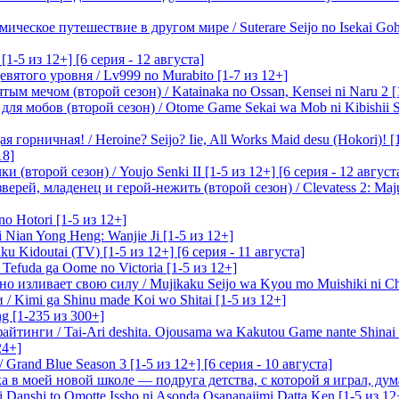
ическое путешествие в другом мире / Suterare Seijo no Isekai Goh
-5 из 12+] [6 серия - 12 августа]
вятого уровня / Lv999 no Murabito [1-7 из 12+]
м мечом (второй сезон) / Katainaka no Ossan, Kensei ni Naru 2 [1-
я мобов (второй сезон) / Otome Game Sekai wa Mob ni Kibishii Sek
 горничная! / Heroine? Seijo? Iie, All Works Maid desu (Hokori)! [
18]
(второй сезон) / Youjo Senki II [1-5 из 12+] [6 серия - 12 август
ерей, младенец и герой-нежить (второй сезон) / Clevatess 2: Maju
o Hotori [1-5 из 12+]
 Nian Yong Heng: Wanjie Ji [1-5 из 12+]
u Kidoutai (TV) [1-5 из 12+] [6 серия - 11 августа]
efuda ga Oome no Victoria [1-5 из 12+]
о изливает свою силу / Mujikaku Seijo wa Kyou mo Muishiki ni Chi
/ Kimi ga Shinu made Koi wo Shitai [1-5 из 12+]
g [1-235 из 300+]
йтинги / Tai-Ari deshita. Ojousama wa Kakutou Game nante Shinai 
24+]
Grand Blue Season 3 [1-5 из 12+] [6 серия - 10 августа]
 в моей новой школе — подруга детства, с которой я играл, думая
i Danshi to Omotte Issho ni Asonda Osananajimi Datta Ken [1-5 из 12