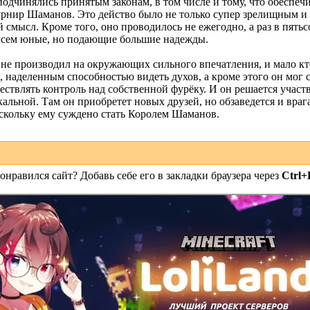
подчинялись принятым законам, в том числе и тому, что обеспе
рнир Шаманов. Это действо было не только супер зрелищным и
 смысл. Кроме того, оно проводилось не ежегодно, а раз в пятьсо
всем юные, но подающие большие надежды.
 производил на окружающих сильного впечатления, и мало кто 
 наделенным способностью видеть духов, а кроме этого он мог с
ствлять контроль над собственной фурёку. И он решается участв
льной. Там он приобретет новых друзей, но обзаведется и враг
оскольку ему суждено стать Королем Шаманов.
онравился сайт? Добавь себе его в закладки браузера через
Ctrl+