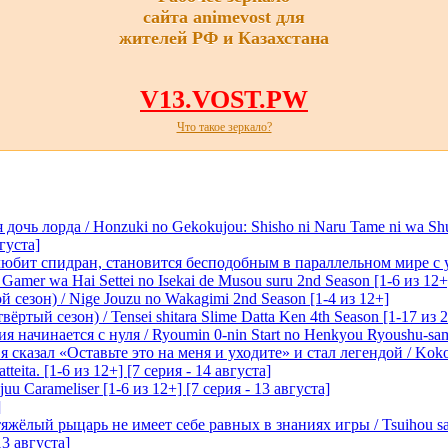
сайта animevost для
жителей РФ и Казахстана
V13.VOST.PW
Что такое зеркало?
очь лорда / Honzuki no Gekokujou: Shisho ni Naru Tame ni wa Sh
вгуста]
любит спидран, становится бесподобным в параллельном мире с
 Gamer wa Hai Settei no Isekai de Musou suru 2nd Season [1-6 из 12+
 сезон) / Nige Jouzu no Wakagimi 2nd Season [1-4 из 12+]
ртый сезон) / Tensei shitara Slime Datta Ken 4th Season [1-17 из 2
начинается с нуля / Ryoumin 0-nin Start no Henkyou Ryoushu-sama 
 сказал «Оставьте это на меня и уходите» и стал легендой / Koko wa
tteita. [1-6 из 12+] [7 серия - 14 августа]
 Carameliser [1-6 из 12+] [7 серия - 13 августа]
]
лый рыцарь не имеет себе равных в знаниях игры / Tsuihou saret
13 августа]