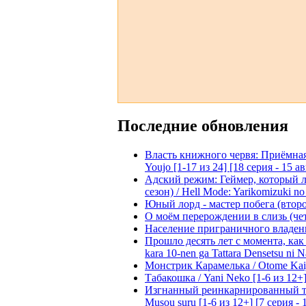
Последние обновления
Власть книжного червя: Приёмная д
Youjo [1-17 из 24] [18 серия - 15 а
Адский режим: Геймер, который 
сезон) / Hell Mode: Yarikomizuki no
Юный лорд - мастер побега (второй
О моём перерождении в слизь (четвё
Население приграничного владения 
Прошло десять лет с момента, как я
kara 10-nen ga Tattara Densetsu ni Na
Монстрик Карамелька / Otome Kaijuu
Табакошка / Yani Neko [1-6 из 12+
Изгнанный реинкарнированный тяжё
Musou suru [1-6 из 12+] [7 серия - 