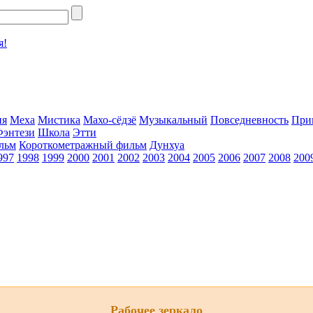
я!
ия
Меха
Мистика
Махо-сёдзё
Музыкальный
Повседневность
При
Фэнтези
Школа
Этти
льм
Короткометражный фильм
Дунхуа
997
1998
1999
2000
2001
2002
2003
2004
2005
2006
2007
2008
200
Рабочее зеркало