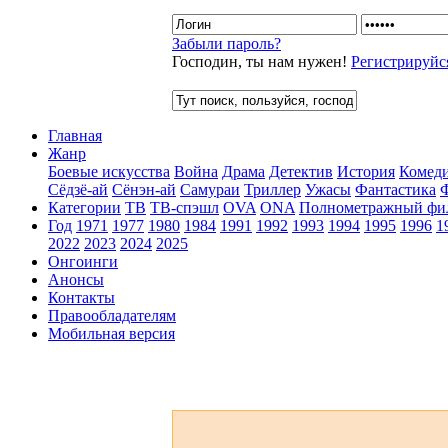
Забыли пароль?
Господин, ты нам нужен!
Регистрируйс
Главная
Жанр
Боевые искусства
Война
Драма
Детектив
История
Комед
Сёдзё-ай
Сёнэн-ай
Самураи
Триллер
Ужасы
Фантастика
Категории
ТВ
ТВ-спэшл
OVA
ONA
Полнометражный фи
Год
1971
1977
1980
1984
1991
1992
1993
1994
1995
1996
1
2022
2023
2024
2025
Онгоинги
Анонсы
Контакты
Правообладателям
Мобильная версия