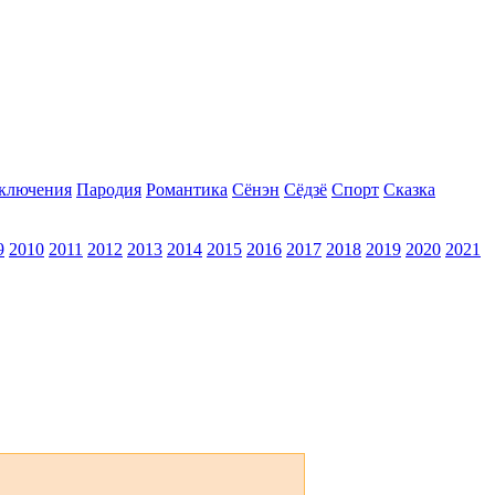
ключения
Пародия
Романтика
Сёнэн
Сёдзё
Спорт
Сказка
9
2010
2011
2012
2013
2014
2015
2016
2017
2018
2019
2020
2021