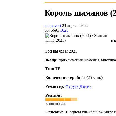
Король шаманов (20
animevost
21 апрель 2022
5575695
1625
Ша
Год выхода:
2021
Жанр:
приключения, комедия, мистика
Тип:
ТВ
Количество серий:
52 (25 мин.)
Режиссёр:
Фурута Дзёдзи
Рейтинг:
(Голосов:
5175
)
Описание:
В одном уникальном мире ц