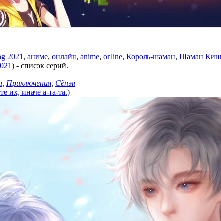
ng 2021
,
аниме
,
онлайн
,
anime
,
online
,
Король-шаман
,
Шаман Кин
021)
- список серий.
а
,
Приключения
,
Сёнэн
 их, иначе а-та-та.)