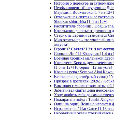
История о перекуре за супермаркето
Необыкновенный неудачник: Дневн
Majutsushi Boukenroku [1-7 из 12+]
Отверженная святая и её гастроном
Shoukan shimashita [1-5 из 12+]
Расхититель гробниц / Dogulwang [1
Крестьянин девятьсот девяносто де
Старик из деревни становится Святы
Мир отомэ-игр - это тяжёлый мир дл
августа]
Героиня? Святая? Нет, я всемогущая
Сюнмао Ли / Li Xiongmao [1-4 из 
Военная хроника маленькой девочки 
Клеватесс: Король демонических зв
[1-5 из 12+] [6 серия - 12 августа]
Красная река / Sora wa Akai Kawa n
Вечная воля (четвёртый сезон) / Yi
Призрак в доспехах (2026) / Koukak
Виктория с множеством козырей / T
Забывчивая святая дева неосознанн
Хочу любить тебя до самой смерти 
Пожиратель звёзд / Tunshi Xingkon
Один на один: Леди не играют в фа
Игра лжецов / Liar Game [1-18 из 
Необъятный океан (третий сезон) / 