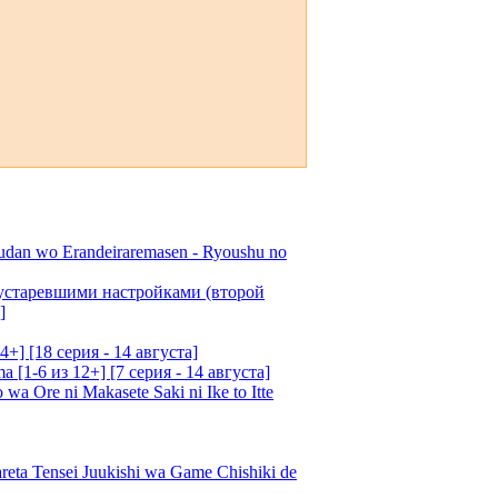
udan wo Erandeiraremasen - Ryoushu no
 устаревшими настройками (второй
]
4+] [18 серия - 14 августа]
[1-6 из 12+] [7 серия - 14 августа]
 Ore ni Makasete Saki ni Ike to Itte
a Tensei Juukishi wa Game Chishiki de