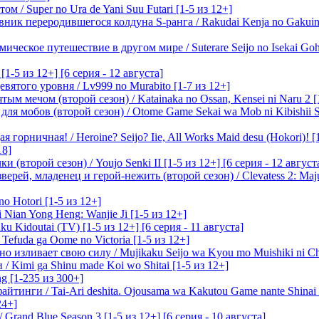
м / Super no Ura de Yani Suu Futari [1-5 из 12+]
ик переродившегося колдуна S-ранга / Rakudai Kenja no Gakuin 
ическое путешествие в другом мире / Suterare Seijo no Isekai Goh
-5 из 12+] [6 серия - 12 августа]
вятого уровня / Lv999 no Murabito [1-7 из 12+]
м мечом (второй сезон) / Katainaka no Ossan, Kensei ni Naru 2 [1-
я мобов (второй сезон) / Otome Game Sekai wa Mob ni Kibishii Sek
 горничная! / Heroine? Seijo? Iie, All Works Maid desu (Hokori)! [
18]
(второй сезон) / Youjo Senki II [1-5 из 12+] [6 серия - 12 август
ерей, младенец и герой-нежить (второй сезон) / Clevatess 2: Maju
o Hotori [1-5 из 12+]
 Nian Yong Heng: Wanjie Ji [1-5 из 12+]
u Kidoutai (TV) [1-5 из 12+] [6 серия - 11 августа]
efuda ga Oome no Victoria [1-5 из 12+]
о изливает свою силу / Mujikaku Seijo wa Kyou mo Muishiki ni Chi
/ Kimi ga Shinu made Koi wo Shitai [1-5 из 12+]
g [1-235 из 300+]
йтинги / Tai-Ari deshita. Ojousama wa Kakutou Game nante Shinai 
24+]
Grand Blue Season 3 [1-5 из 12+] [6 серия - 10 августа]