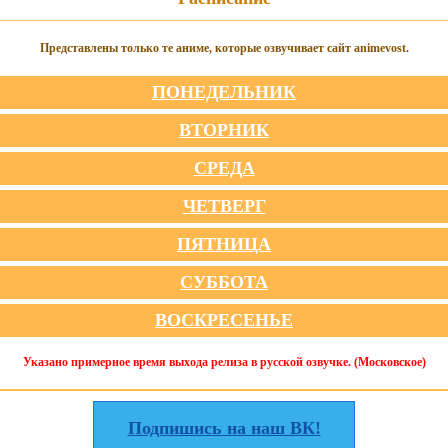
Представлены только те аниме, которые озвучивает сайт animevost.
ПОНЕДЕЛЬНИК
ВТОРНИК
СРЕДА
ЧЕТВЕРГ
ПЯТНИЦА
СУББОТА
ВОСКРЕСЕНЬЕ
Указано примерное время выхода релиза в русской озвучке. (Московское)
Подпишись на наш ВК!