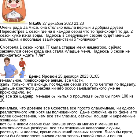
Nika06
27 декабря 2023 21:28
Очень рада За Чисе, она столько нашла верный и добрый друзей
Пересмотрев 1 сезон где на в каждой серии что то происходит то да, 2
сезон хуже из-за воды. Надеюсь в следующем сезоне будет меньше
колледжа и побольше взаимодействий з *колючкой*
Смотрела 1 сезон когда ГГ была старше меня намногооо, сейчас
закончился сезон когда она стала младше меня. Надеюсь 3 сезон не
прийдеться ждать 7 лет
Денис Яровой
25 декабря 2023 01:05
гениальное, превосходное аниме, все части.
жаль, только, что вконце, последние серии это тупо беготня по подвалу.
Дальше крастного дракона ничего особо занимательного уже не
происходило. ех
но все же шедевр. меньше бы нытья о прошлом и было бы прям 100 из
10.
печалька, что древние все божества все просто слабоумные, ни одного
реалистичного или хотя бы полноценного. Даже колючка на их фоне и то
более божественен, чем все эти глазики, сатиры, лошади и беременные
женщины, хех.
вот бы в новом сезоне был больше упор на магию и меньше на
межличностные разборки. все эти отношения неверояно скучны,
растянуты и нелепы, кроме отношений главных героев. Было бы круто,
если бы беловолосая внучка стала теперь главой клана и пошла