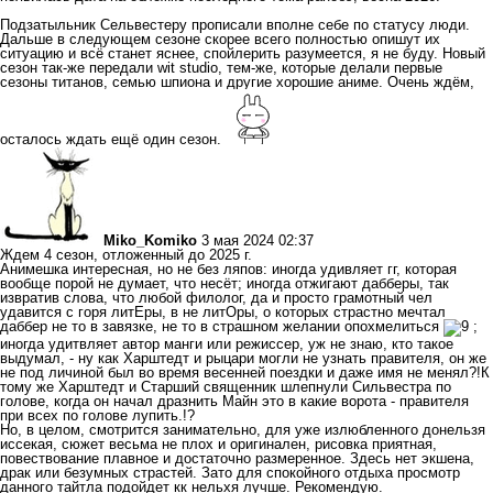
Подзатыльник Сельвестеру прописали вполне себе по статусу люди.
Дальше в следующем сезоне скорее всего полностью опишут их
ситуацию и всё станет яснее, спойлерить разумеется, я не буду. Новый
сезон так-же передали wit studio, тем-же, которые делали первые
сезоны титанов, семью шпиона и другие хорошие аниме. Очень ждём,
осталось ждать ещё один сезон.
Miko_Komiko
3 мая 2024 02:37
Ждем 4 сезон, отложенный до 2025 г.
Анимешка интересная, но не без ляпов: иногда удивляет гг, которая
вообще порой не думает, что несёт; иногда отжигают дабберы, так
извратив слова, что любой филолог, да и просто грамотный чел
удавится с горя литЕры, в не литОры, о которых страстно мечтал
даббер не то в завязке, не то в страшном желании опохмелиться
;
иногда удитвляет автор манги или режиссер, уж не знаю, кто такое
выдумал, - ну как Харштедт и рыцари могли не узнать правителя, он же
не под личиной был во время весенней поездки и даже имя не менял?!К
тому же Харштедт и Старший священник шлепнули Сильвестра по
голове, когда он начал дразнить Майн это в какие ворота - правителя
при всех по голове лупить.!?
Но, в целом, смотрится занимательно, для уже излюбленного донельзя
иссекая, сюжет весьма не плох и оригинален, рисовка приятная,
повествование плавное и достаточно размеренное. Здесь нет экшена,
драк или безумных страстей. Зато для спокойного отдыха просмотр
данного тайтла подойдет кк нельхя лучше. Рекомендую.