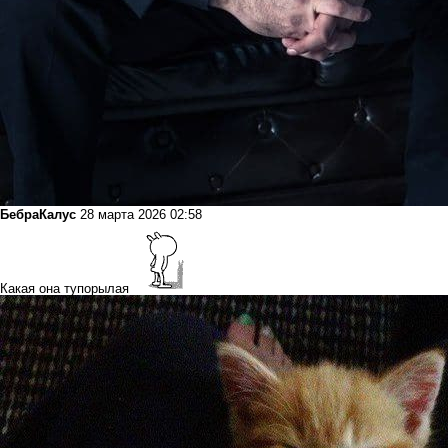
БебраКалус
28 марта 2026 02:58
Какая она тупорылая