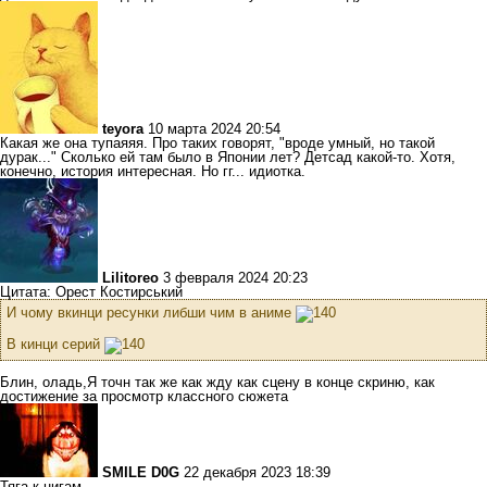
teyora
10 марта 2024 20:54
Какая же она тупаяяя. Про таких говорят, "вроде умный, но такой
дурак..." Сколько ей там было в Японии лет? Детсад какой-то. Хотя,
конечно, история интересная. Но гг... идиотка.
Lilitoreo
3 февраля 2024 20:23
Цитата: Орест Костирський
И чому вкинци ресунки либши чим в аниме
В кинци серий
Блин, оладь,Я точн так же как жду как сцену в конце скриню, как
достижение за просмотр классного сюжета
SMILE D0G
22 декабря 2023 18:39
Тяга к нигам