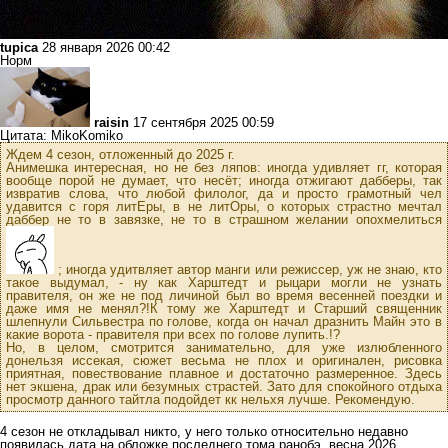
tupica
28 января 2026 00:42
Норм
raisin
17 сентября 2025 00:59
Цитата: MikoKomiko
Ждем 4 сезон, отложенный до 2025 г.
Анимешка интересная, но не без ляпов: иногда удивляет гг, которая
вообще порой не думает, что несёт; иногда отжигают дабберы, так
извратив слова, что любой филолог, да и просто грамотный чел
удавится с горя литЕры, в не литОры, о которых страстно мечтал
даббер не то в завязке, не то в страшном желании опохмелиться
; иногда удитвляет автор манги или режиссер, уж не знаю, кто
такое выдумал, - ну как Харштедт и рыцари могли не узнать
правителя, он же не под личиной был во время весенней поездки и
даже имя не менял?!К тому же Харштедт и Старший священник
шлепнули Сильвестра по голове, когда он начал дразнить Майн это в
какие ворота - правителя при всех по голове лупить.!?
Но, в целом, смотрится занимательно, для уже излюбленного
донельзя иссекая, сюжет весьма не плох и оригинален, рисовка
приятная, повествование плавное и достаточно размеренное. Здесь
нет экшена, драк или безумных страстей. Зато для спокойного отдыха
просмотр данного тайтла подойдет кк нельхя лучше. Рекомендую.
4 сезон не откладывал никто, у него только относительно недавно
появилась дата на обложке последнего тома ранобэ, весна 2026.