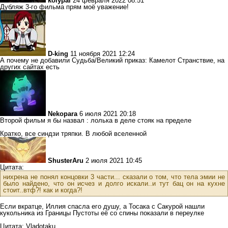
kolypai
24 февраля 2022 08:51
Дубляж 3-го фильма прям моё уважение!
D-king
11 ноября 2021 12:24
А почему не добавили Судьба/Великий приказ: Камелот Странствие, на
других сайтах есть
Nekopara
6 июля 2021 20:18
Второй фильм я бы назвал : лолька в деле стояк на пределе
Кратко, все синдзи тряпки. В любой вселенной
ShusterAru
2 июля 2021 10:45
Цитата:
нихрена не понял концовки 3 части... сказали о том, что тела эмии не
было найдено, что он исчез и долго искали..и тут бац он на кухне
стоит..втф?! как и когда?!
Если вкратце, Иллия спасла его душу, а Тосака с Сакурой нашли
кукольника из Границы Пустоты её со спины показали в переулке
Цитата: Vladotaku