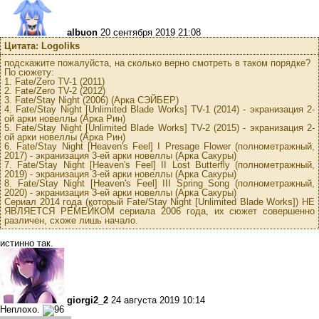
albuon
20 сентября 2019 21:08
Цитата: Logoliks
подскажите пожалуйста, на сколько верно смотреть в таком порядке?
По сюжету:
1. Fate/Zero TV-1 (2011)
2. Fate/Zero TV-2 (2012)
3. Fate/Stay Night (2006) (Арка СЭЙБЕР)
4. Fate/Stay Night [Unlimited Blade Works] TV-1 (2014) - экранизация 2-
ой арки новеллы (Арка Рин)
5. Fate/Stay Night [Unlimited Blade Works] TV-2 (2015) - экранизация 2-
ой арки новеллы (Арка Рин)
6. Fate/Stay Night [Heaven's Feel] I Presage Flower (полнометражный,
2017) - экранизация 3-ей арки новеллы (Арка Сакуры)
7. Fate/Stay Night [Heaven's Feel] II Lost Butterfly (полнометражный,
2019) - экранизация 3-ей арки новеллы (Арка Сакуры)
8. Fate/Stay Night [Heaven's Feel] III Spring Song (полнометражный,
2020) - экранизация 3-ей арки новеллы (Арка Сакуры)
Сериал 2014 года (который Fate/Stay Night [Unlimited Blade Works]) НЕ
ЯВЛЯЕТСЯ РЕМЕЙКОМ сериала 2006 года, их сюжет совершенно
различен, схоже лишь начало.
истинно так.
giorgi2_2
24 августа 2019 10:14
Неплохо.