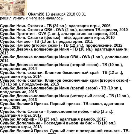
Okami98
13 декабря 2018 00:31
решил узнать с чего всё началось
Судьба: Ночь Схватки - ТВ (24 эп.), адаптация игры, 2006
Судьба: Ночь Схватки ОВА - OVA (2 эп.), нарезка ТВ-сериала, 2010
Судьба: Прототип - OVA (1 эп.), альтернативная версия, 2011
Судьба: Ночь Схватки (фильм) - п/ф, адаптация игры, 2010
Судьба: Начало - ТВ (13 эп.), предыстория, 2011
Судьба: Начало (второй сезон) - ТВ (12 эп.), продолжение, 2012
Судьба: Девочка волшебница Илия - ТВ (10 эп.), адаптация манги,
2013
Судьба: Девочка волшебница Илия ОВА - OVA (1 эп.), дополнение,
2014
Судьба: Девочка волшебница Илия (второй сезон) - ТВ (10 эп.),
продолжение, 2014
Судьба: Ночь схватки. Клинков бесконечный край - ТВ (12 эп.),
адаптация игры, 2014
Судьба: Ночь схватки. Клинков бесконечный край (второй сезон) -
ТВ (13 эп.), продолжение, 2015
Судьба: Девочка-волшебница Илия (третий сезон) - ТВ (10 эп.),
продолжение, 2015
Судьба: Девочка-волшебница Илия (четвертый сезон) - ТВ (12 эп.),
продолжение, 2016
Судьба: Великий Приказ. Первый приказ - ТВ-спэшл, адаптация
игры, 2016
Судьба: Ночь Схватки - Прикосновение небес - п/ф (3 эп.),
адаптация игры, 2017
Судьба: Апокриф - ТВ (25 эп.), адаптация ранобэ, 2017
Судьба: Дополнение - Последний вызов на бис - ТВ (10 эп.),
адаптация игры, 2018
Судьба: Великий Приказ. Лунный свет в потерянной комнате - ТВ-