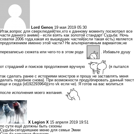
Lord Genos
19 мая 2019 05:30
Итак,вопрос для сверхлюдей(тех,кто к данному моменту посмотрел все
части данного аниме) - если взять как золотой стандарт Судьба: Ночь
схватки 2006 года,какая из вышедших частей(если такая есть) является
продолжением именно этой части? Не альтернативным вариантом,не
перезаписью сюжета или чего-то в этом роде
. Избавьте душу
от страданий и поисков продолжения вручную
(я пытался
так сделать ранее с историями монстров и прошу не заставлять меня
делать подобное снова). При возможности продублировать данный текст
еще и сюда (id192293964)(это vk если че). Я готов на вас молиться
после исполнения моего желания.
X Legion X
15 апреля 2019 19:51
по сути ещё должны быть сезоны
Судьба-сегодняшнее меню для семьи Эмии
Судьба-карнавал фантазм