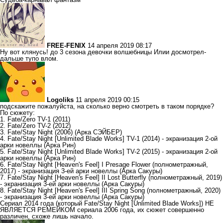
FREE-FENIX
14 апреля 2019 08:17
Ну вот клянусь! до 3 сезона девочки волшебницы Илии досмотрел-
дальше тупо влом.
Logoliks
11 апреля 2019 00:15
подскажите пожалуйста, на сколько верно смотреть в таком порядке?
По сюжету:
1. Fate/Zero TV-1 (2011)
2. Fate/Zero TV-2 (2012)
3. Fate/Stay Night (2006) (Арка СЭЙБЕР)
4. Fate/Stay Night [Unlimited Blade Works] TV-1 (2014) - экранизация 2-ой
арки новеллы (Арка Рин)
5. Fate/Stay Night [Unlimited Blade Works] TV-2 (2015) - экранизация 2-ой
арки новеллы (Арка Рин)
6. Fate/Stay Night [Heaven's Feel] I Presage Flower (полнометражный,
2017) - экранизация 3-ей арки новеллы (Арка Сакуры)
7. Fate/Stay Night [Heaven's Feel] II Lost Butterfly (полнометражный, 2019)
- экранизация 3-ей арки новеллы (Арка Сакуры)
8. Fate/Stay Night [Heaven's Feel] III Spring Song (полнометражный, 2020)
- экранизация 3-ей арки новеллы (Арка Сакуры)
Сериал 2014 года (который Fate/Stay Night [Unlimited Blade Works]) НЕ
ЯВЛЯЕТСЯ РЕМЕЙКОМ сериала 2006 года, их сюжет совершенно
различен, схоже лишь начало.