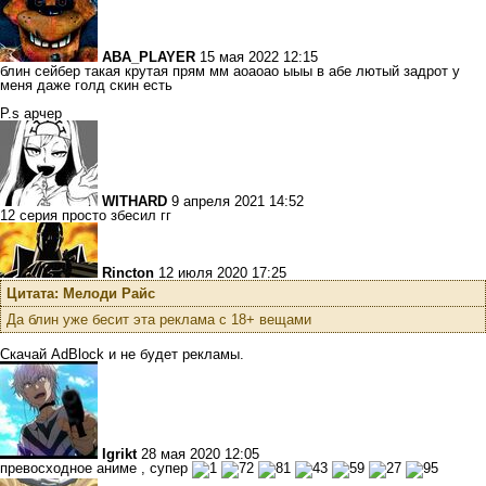
ABA_PLAYER
15 мая 2022 12:15
блин сейбер такая крутая прям мм аоаоао ыыы в абе лютый задрот у
меня даже голд скин есть
P.s арчер
WITHARD
9 апреля 2021 14:52
12 серия просто збесил гг
Rincton
12 июля 2020 17:25
Цитата: Мелоди Райс
Да блин уже бесит эта реклама с 18+ вещами
Скачай AdBlock и не будет рекламы.
Igrikt
28 мая 2020 12:05
превосходное аниме , супер