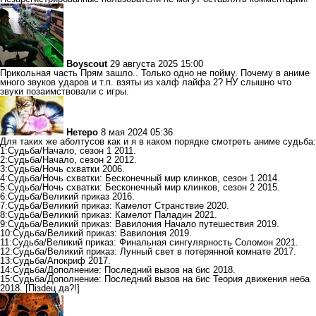
Boyscout
29 августа 2025 15:00
Прикольная часть Прям зашло.. Только одно не пойму. Почему в аниме
много звуков ударов и т.п. взяты из халф лайфа 2? НУ слышно что
звуки позаимствовали с игры.
Нетеро
8 мая 2024 05:36
Для таких же аболтусов как и я в каком порядке смотреть аниме судьба:
1:Судьба/Начало, сезон 1 2011.
2:Судьба/Начало, сезон 2 2012.
3:Судьба/Ночь схватки 2006.
4:Судьба/Ночь схватки: Бесконечный мир клинков, сезон 1 2014.
5:Судьба/Ночь схватки: Бесконечный мир клинков, сезон 2 2015.
6:Судьба/Великий приказ 2016.
7:Судьба/Великий приказ: Камелот Странствие 2020.
8:Судьба/Великий приказ: Камелот Паладин 2021.
9:Судьба/Великий приказ: Вавилония Начало путешествия 2019.
10:Судьба/Великий приказ: Вавилония 2019.
11:Судьба/Великий приказ: Финальная сингулярность Соломон 2021.
12:Судьба/Великий приказ: Лунный свет в потерянной комнате 2017.
13:Судьба/Апокриф 2017.
14:Судьба/Дополнение: Последний вызов на бис 2018.
15:Судьба/Дополнение: Последний вызов на бис Теория движения неба
2018. [Пiзdец да?!]